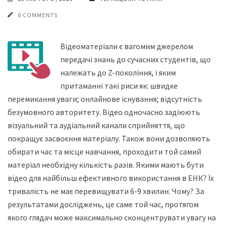
0 COMMENTS
Відеоматеріали є вагомим джерелом
передачі знань до сучасних студентів, що
належать до Z-покоління, і яким
притаманні такі риси як: швидке
перемикання уваги; онлайнове існування; відсутність
безумовного авторитету. Відео одночасно задіюють
візуальний та аудіальний канали сприйняття, що
покращує засвоєння матеріалу. Також вони дозволяють
обирати час та місце навчання, проходити той самий
матеріал необхідну кількість разів. Якими мають бути
відео для найбільш ефективного використання в ЕНК? Їх
тривалість не має перевищувати 6-9 хвилин. Чому? За
результатами досліджень, це саме той час, протягом
якого глядач може максимально сконцентрувати увагу на