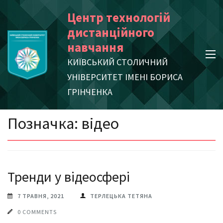
Skip
Центр технологій
to
дистанційного
content
навчання
(Press
КИЇВСЬКИЙ СТОЛИЧНИЙ
Enter)
УНІВЕРСИТЕТ ІМЕНІ БОРИСА
ГРІНЧЕНКА
Позначка:
відео
Тренди у відеосфері
7 ТРАВНЯ, 2021
ТЕРЛЕЦЬКА ТЕТЯНА
0 COMMENTS