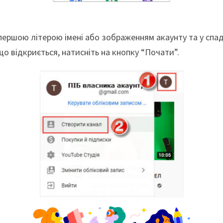
з першою літерою імені або зображенням акаунту та у сп
що відкриється, натисніть на кнопку “Почати”.