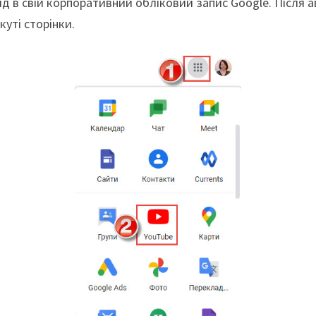
ід в свій корпоративний обліковий запис Google. Після а
уті сторінки.