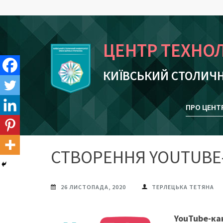
Skip
to
content
ЦЕНТР ТЕХНО
(Press
Enter)
КИЇВСЬКИЙ СТОЛИЧН
ПРО ЦЕНТ
СТВОРЕННЯ YOUTUBE
26 ЛИСТОПАДА, 2020
ТЕРЛЕЦЬКА ТЕТЯНА
YouTube-ка