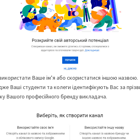
 використати Ваше ім’я або скористатися іншою назвою
адже Ваші студенти та колеги ідентифікують Вас за прізв
ку Вашого професійного бренду викладача.