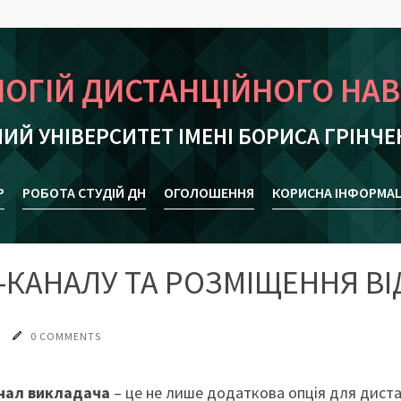
ЛОГІЙ ДИСТАНЦІЙНОГО НА
ИЙ УНІВЕРСИТЕТ ІМЕНІ БОРИСА ГРІНЧЕ
Р
РОБОТА СТУДІЙ ДН
ОГОЛОШЕННЯ
КОРИСНА ІНФОРМАЦ
-КАНАЛУ ТА РОЗМІЩЕННЯ ВІ
0 COMMENTS
нал викладача
– це не лише додаткова опція для диста