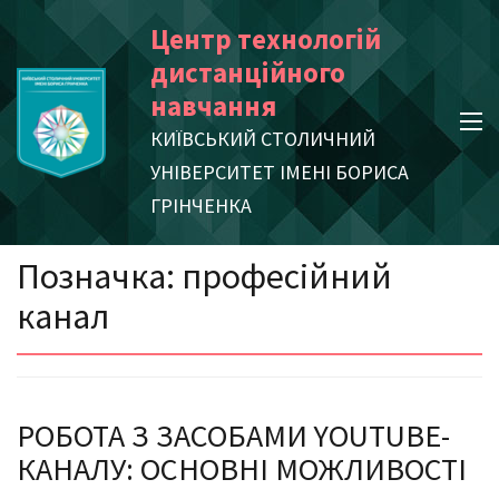
Skip
Центр технологій
to
дистанційного
content
навчання
(Press
КИЇВСЬКИЙ СТОЛИЧНИЙ
Enter)
УНІВЕРСИТЕТ ІМЕНІ БОРИСА
ГРІНЧЕНКА
Позначка:
професійний
канал
РОБОТА З ЗАСОБАМИ YOUTUBE-
КАНАЛУ: ОСНОВНІ МОЖЛИВОСТІ