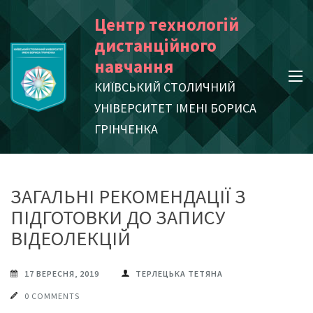
Skip
Центр технологій
to
дистанційного
content
навчання
(Press
КИЇВСЬКИЙ СТОЛИЧНИЙ
Enter)
УНІВЕРСИТЕТ ІМЕНІ БОРИСА
ГРІНЧЕНКА
ЗАГАЛЬНІ РЕКОМЕНДАЦІЇ З
ПІДГОТОВКИ ДО ЗАПИСУ
ВІДЕОЛЕКЦІЙ
17 ВЕРЕСНЯ, 2019
ТЕРЛЕЦЬКА ТЕТЯНА
0 COMMENTS