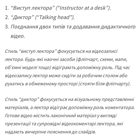
“Виступ лектора” (“Instructor at a desk”).
“Диктор” (“Talking head”).
Поєднання двох типів та додавання дидактичного
відео.
Стиль “виступ лектора” фокусується на відеозаписі
лектора. Будь-які наочні засоби (фліпчарт, схеми, мапи,
об’ємні моделі тощо) відіграють допоміжну роль. Під час
відеозапису лектор може сидіти за робочим столом або
рухатись в обмеженому просторі (стояти біля фліпчарту).
Стиль “диктор” фокусується на візуальному представленні
матеріалів, а лектор відіграє допоміжну роль коментатора.
Готове відео містить лаконічний матеріал у вигляді
презентації та супровідні відеокоментарі лектора, які
надають вичерпне пояснення до слайдів.