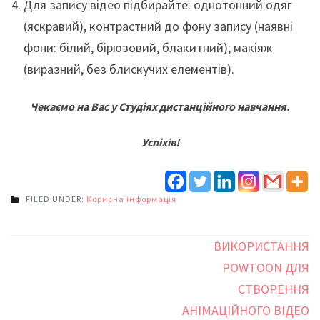
Для запису відео підбирайте: однотонний одяг
(яскравий), контрастний до фону запису (наявні
фони: білий, бірюзовий, блакитний); макіяж
(виразний, без блискучих елементів).
Чекаємо на Вас у Студіях дистанційного навчання.
Успіхів!
FILED UNDER:
Корисна інформація
Навігація
ВИКОРИСТАННЯ
записів
POWTOON ДЛЯ
СТВОРЕННЯ
АНІМАЦІЙНОГО ВІДЕО